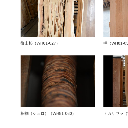
御山杉（WH81-027）
欅（WH81-0
棕櫚（シュロ）（WH81-060）
トガサワラ（W