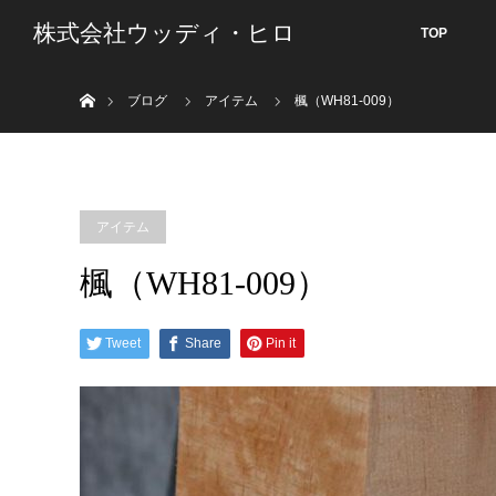
株式会社ウッディ・ヒロ
TOP
ホーム
ブログ
アイテム
楓（WH81-009）
アイテム
楓（WH81-009）
Tweet
Share
Pin it