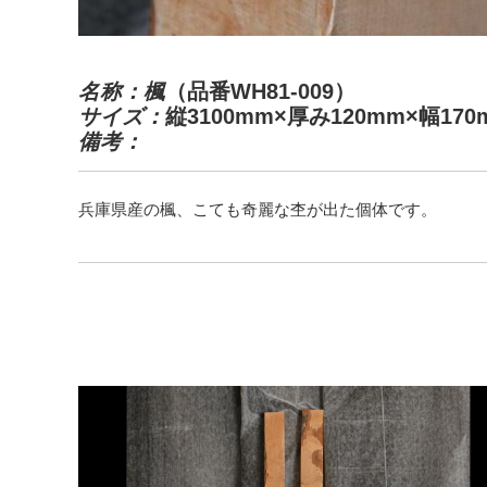
名称：楓
（品番WH81-009）
サイズ：
縦3100mm×厚み120mm×幅170
備考：
兵庫県産の楓、こても奇麗な杢が出た個体です。