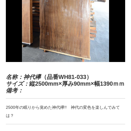
名称：神代欅
（品番WH81-033）
サイズ：
縦2500mm×厚み90mm×幅1390ｍｍ
備考：
2500年の眠りから覚めた神代欅!! 神代の変色を楽しんでみて
は？