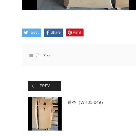
Tweet
Share
Pin it
アイテム
PREV
銀杏（WH81-049）