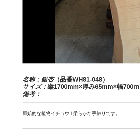
名称：銀杏
（品番WH81-048）
サイズ：
縦1700mm×厚み65mm×幅700
備考：
原始的な植物イチョウ!! 柔らかな手触りです。